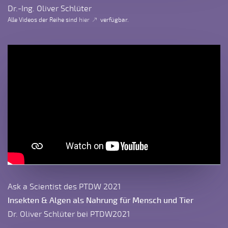
Dr.-Ing. Oliver Schlüter
Alle Videos der Reihe sind
hier
verfügbar.
Ask a Scientist des PTDW 2021
Insekten & Algen als Nahrung für Mensch und Tier
Dr. Oliver Schlüter bei PTDW2021