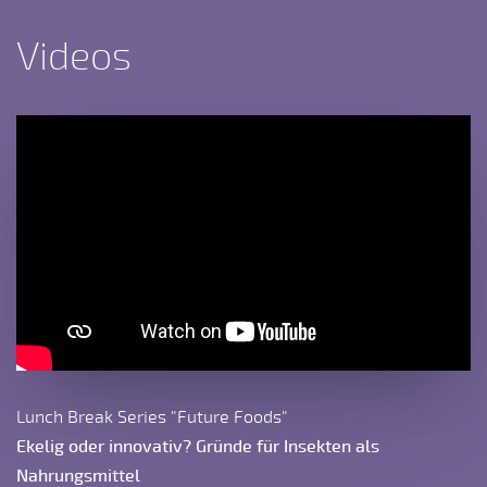
Videos
Lunch Break Series "Future Foods"
Ekelig oder innovativ? Gründe für Insekten als
Nahrungsmittel