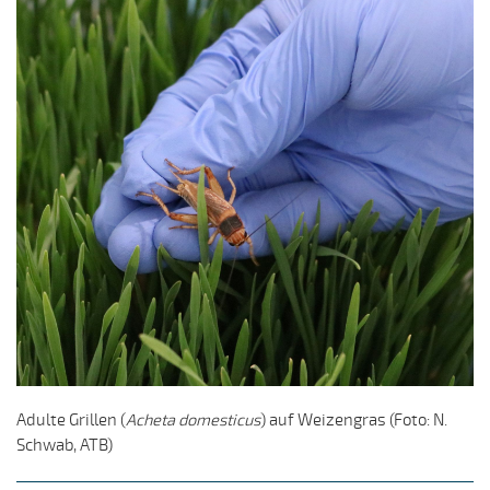
Adulte Grillen (
Acheta domesticus
) auf Weizengras (Foto: N.
Schwab, ATB)