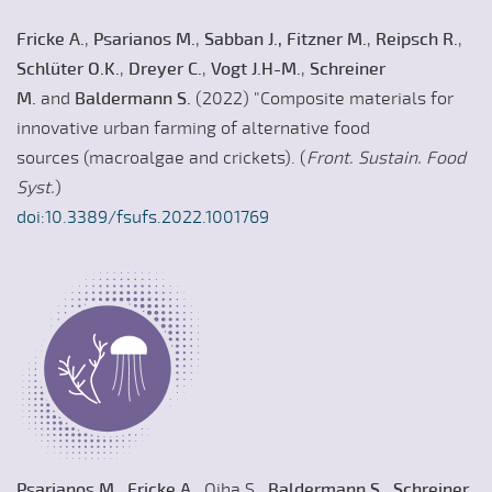
Fricke A.
,
Psarianos M.
,
Sabban J., Fitzner M.
,
Reipsch R.
,
Schlüter O.K.
,
Dreyer C.
,
Vogt J.H-M.
,
Schreiner
M.
and
Baldermann S.
(2022) "Composite materials for
innovative urban farming of alternative food
sources (macroalgae and crickets). (
Front. Sustain. Food
Syst.
)
doi:10.3389/fsufs.2022.1001769
Psarianos M.
,
Fricke A.
, Ojha S.,
Baldermann S.
,
Schreiner