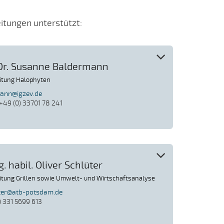
eitungen unterstützt:
 Dr. Susanne Baldermann
eitung Halophyten
ann@igzev.de
 +49 (0) 33701 78 241
g. habil. Oliver Schlüter
eitung Grillen sowie Umwelt- und Wirtschaftsanalyse
ter@atb-potsdam.de
) 331 5699 613