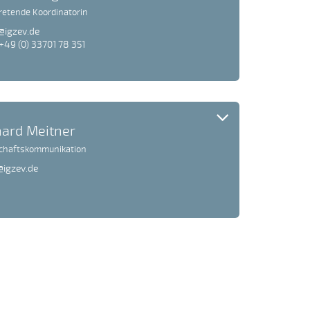
tretende Koordinatorin
@igzev.de
 +49 (0) 33701 78 351
ard Meitner
chaftskommunikation
@igzev.de