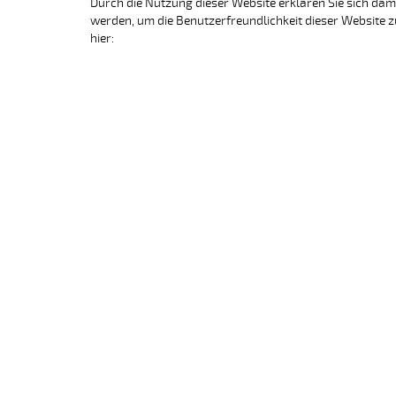
Durch die Nutzung dieser Website erklären Sie sich dam
werden, um die Benutzerfreundlichkeit dieser Website z
hier:
Leibniz
Garten
Theodo
14979 