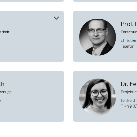
Prof. 
arkeit
Forschun
christia
Telefon:
ch
Dr. F
rkzeuge
Projektl
e
ferike.
T +49 (0