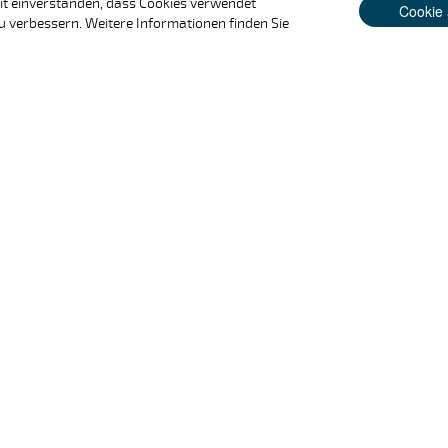
it einverstanden, dass Cookies verwendet
Cookie 
u verbessern. Weitere Informationen finden Sie
-Institut für
Teilen auf
bauwissenschaften (IGZ)
r-Echtermeyer-Weg 1
Großbeeren
Folgen auf