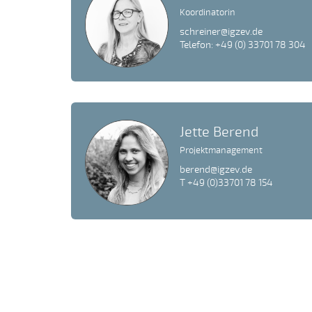
Koordinatorin
schreiner@igzev.de
Telefon: +49 (0) 33701 78 304
Jette Berend
Projektmanagement
berend@igzev.de
T +49 (0)33701 78 154