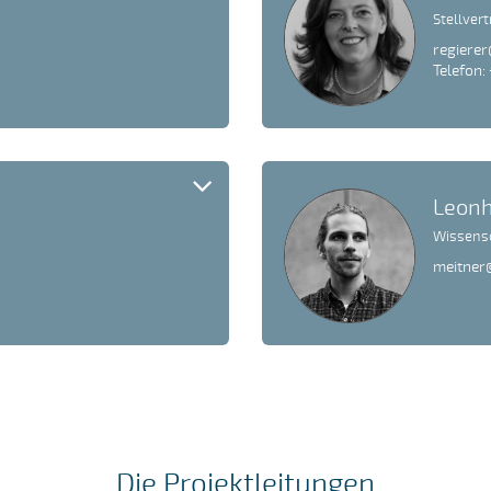
Stellver
regierer
Telefon:
Leonh
Wissens
meitner
Die Projektleitungen