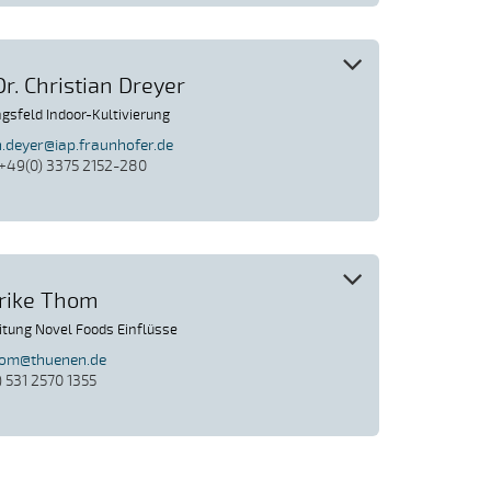
Dr. Christian Dreyer
gsfeld Indoor-Kultivierung
n.deyer@iap.fraunhofer.de
 +49(0) 3375 2152-280
erike Thom
eitung Novel Foods Einflüsse
thom@thuenen.de
) 531 2570 1355