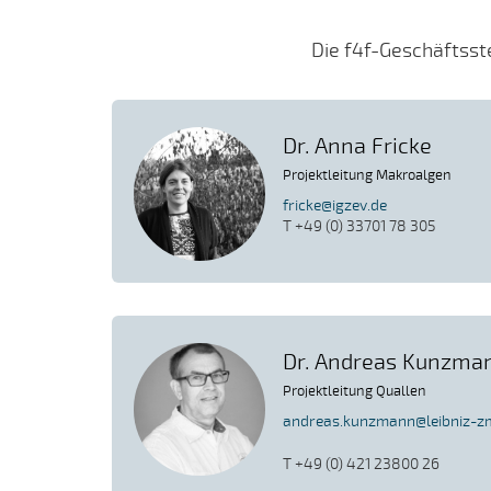
Die f4f-Geschäftsste
Dr. Anna Fricke
Projektleitung Makroalgen
fricke@igzev.de
T +49 (0) 33701 78 305
Dr. Andreas Kunzma
Projektleitung Quallen
andreas.kunzmann@leibniz-z
T +49 (0) 421 23800 26