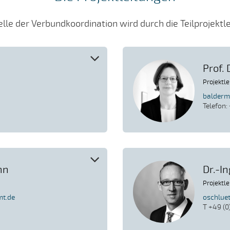
lle der Verbundkoordination wird durch die Teilprojektl
Prof.
Projektl
balderm
Telefon:
nn
Dr.-In
Projektl
mt.de
oschlue
T +49 (0