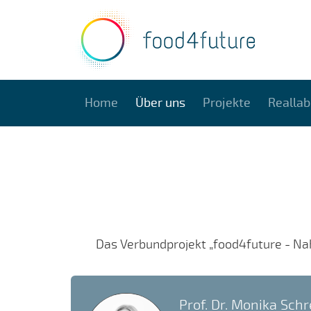
Home
Über uns
Projekte
Reallab
Das Verbundprojekt „food4future - Nah
Prof. Dr. Monika Schr